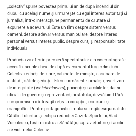
„colectiv” spune povestea primului an de după incendiul din
clubul cu același nume și urmărește cu egal interes autorități și
jurnaliști, într-o interacțiune permanentă de căutare și
expunere a adevărului. Este un film despre sistem versus
oameni, despre adevăr versus manipulare, despre interes
personal versus interes public, despre curaj și responsabilitate
individuală.
Producția va oferi în premieră spectatorilor din cinematografe
acces în locurile cheie de după evenimentul tragic din clubul
Colectiv: redacții de ziare, cabinete de miniștri, coridoare de
instituții, săli de ședințe. Filmul urmărește jurnaliști, avertizori
de integritate (
whistleblowers
), pacienți și familiile lor, dar și
oficiali din guvern și reprezentanți ai statului, dezvăluind fără
compromisuri o întreagă rețea a corupției, minciunii și
manipulării. Printre protagoniștii filmului se regăsesc jurnalistul
Cătălin Tolontan și echipa redacției Gazeta Sportului, Vlad
Voiculescu, fost ministru al Sănătății, supraviețuitori și familii
ale victimelor Colectiv.