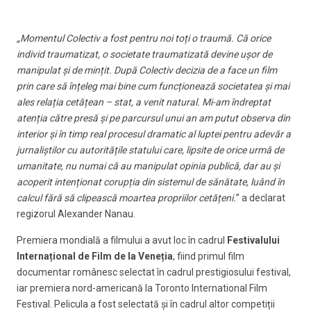
„Momentul Colectiv a fost pentru noi toți o traumă. Că orice
individ traumatizat, o societate traumatizată devine ușor de
manipulat și de mințit. După Colectiv decizia de a face un film
prin care să înțeleg mai bine cum funcționează societatea și mai
ales relația cetățean – stat, a venit natural. Mi-am îndreptat
atenția către presă și pe parcursul unui an am putut observa din
interior și în timp real procesul dramatic al luptei pentru adevăr a
jurnaliștilor cu autoritățile statului care, lipsite de orice urmă de
umanitate, nu numai că au manipulat opinia publică, dar au și
acoperit intenționat corupția din sistemul de sănătate, luând în
calcul fără să clipească moartea propriilor cetățeni.
” a declarat
regizorul Alexander Nanau.
Premiera mondială a filmului a avut loc în cadrul
Festivalului
Internațional de Film de la Veneția
, fiind primul film
documentar românesc selectat în cadrul prestigiosului festival,
iar premiera nord-americană la Toronto International Film
Festival. Pelicula a fost selectată și în cadrul altor competiții