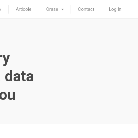
e
Articole
Orase
Contact
Log In
ry
 data
nou