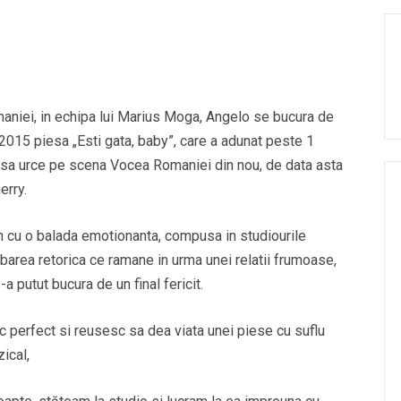
aniei, in echipa lui Marius Moga, Angelo se bucura de
 2015 piesa „Esti gata, baby”, care a adunat peste 1
l sa urce pe scena Vocea Romaniei din nou, de data asta
herry.
an cu o balada emotionanta, compusa in studiourile
area retorica ce ramane in urma unei relatii frumoase,
a putut bucura de un final fericit.
esc perfect si reusesc sa dea viata unei piese cu suflu
zical,