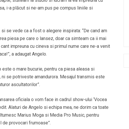
oapte, stăteam la studio si lucram la ea impreuna cu
sa, i-a plăcut si ne-am pus pe compus liniile si
 si se vede ca a fost o alegere inspirata: “De cand am
area piesa pe care o lansez, doar ca simteam ca ii mai
 o cant impreuna cu cineva si primul nume care ne-a venit
laca!”, a adaugat Angelo.
o este o mare bucurie, pentru ca piesa aleasa si
 ni se potriveste amandurora. Mesajul transmis este
turor ascultatorilor”.
Lansarea oficiala o vom face in cadrul show-ului ‘Vocea
dit. Alaturi de Angelo si echipa mea, ne dorim ca toate
 Multumesc Marius Moga si Media Pro Music, pentru
l de provocari frumoase”.