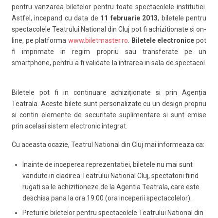
pentru vanzarea biletelor pentru toate spectacolele institutiei.
Astfel, incepand cu data de
11 februarie 2013
, biletele pentru
spectacolele Teatrului National din Cluj pot fi achizitionate si on-
line, pe platforma
www.biletmaster.ro
.
Biletele electronice
pot
fi imprimate in regim propriu sau transferate pe un
smartphone, pentru a fi validate la intrarea in sala de spectacol.
Biletele pot fi in continuare achiziționate si prin Agenția
Teatrala. Aceste bilete sunt personalizate cu un design propriu
si contin elemente de securitate suplimentare si sunt emise
prin acelasi sistem electronic integrat.
Cu aceasta ocazie, Teatrul National din Cluj mai informeaza ca:
Inainte de inceperea reprezentatiei, biletele nu mai sunt
vandute in cladirea Teatrului National Cluj, spectatorii fiind
rugati sa le achizitioneze de la Agentia Teatrala, care este
deschisa pana la ora 19:00 (ora inceperii spectacolelor).
Preturile biletelor pentru spectacolele Teatrului National din